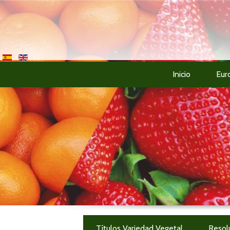
Inicio
Eur
>
Títulos Variedad Vegetal
Resol