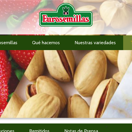
osemillas
Qué hacemos
Nuestras variedades
Información al accionista
>
uciones
Remitidos
Notas de Prensa