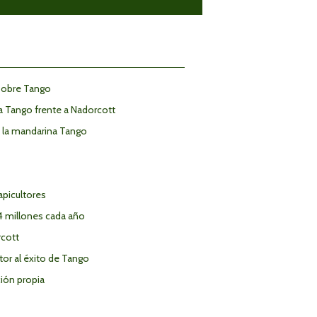
 sobre Tango
a Tango frente a Nadorcott
a la mandarina Tango
apicultores
14 millones cada año
rcott
or al éxito de Tango
ción propia